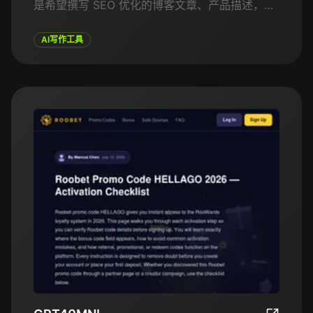
是希望撰写 SEO 优化的博客文章、产品描述，还
是创意广告文案，GowinstonAI 都能提高生产
力，同时确保内容质量。该平台不仅可以协助内容
AI写作工具
创意和写作，还能进行编辑，并确保内容原创且无
抄袭。