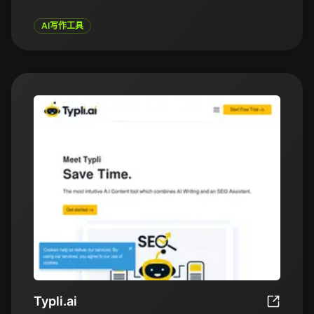
内容创作者以及希望提升内容生产规模的企业。用
户只需输入一个话题或提示，即可快速生成相关文
AI写作工具
本、创意甚至完整文章。它还提供了各种自定义选
项，如调整语气、风格和长度，确保输出符合用户
需求。
Typli.ai