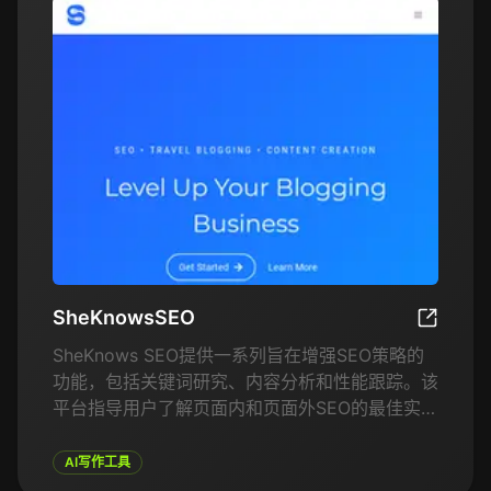
SheKnowsSEO
SheKno
SheKnows SEO提供一系列旨在增强SEO策略的
功能，包括关键词研究、内容分析和性能跟踪。该
平台指导用户了解页面内和页面外SEO的最佳实
践，帮助他们创建在搜索引擎结果中排名良好的内
容。此外，它还提供有价值的见解和分析，以衡量
AI写作工具
SEO努力的有效性。