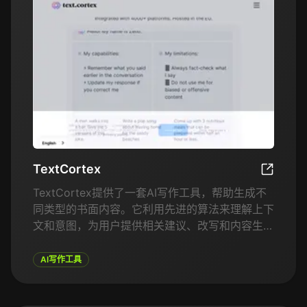
TextCortex
TextCort
TextCortex提供了一套AI写作工具，帮助生成不
同类型的书面内容。它利用先进的算法来理解上下
文和意图，为用户提供相关建议、改写和内容生
成。无论是写作引人入胜的博客文章、产品描述还
是社交媒体帖子，TextCortex提供量身定制的AI
AI写作工具
建议，以符合您的品牌声音和目标。它还支持内容
优化、SEO建议和语气调整等功能，确保生成的内