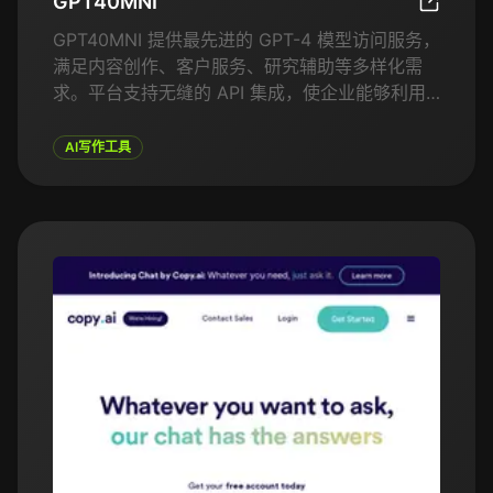
GPT40MNI
GPT40M
GPT40MNI 提供最先进的 GPT-4 模型访问服务，
满足内容创作、客户服务、研究辅助等多样化需
求。平台支持无缝的 API 集成，使企业能够利用
GPT-4 的强大功能开发高度互动且具备上下文理
解能力的应用。灵活的定价和定制化选项适合不同
AI写作工具
层次的用户。