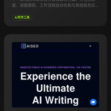
度、进度跟踪、工作流程自动化和与其他商务应用
集成的工具。AI驱动的洞察提供了可操作的建议，
帮助团队保持进度并实现目标。无论是远程团队还
AI写作工具
是办公室协作，NovaApp确保所有团队成员都能
保持一致，朝着共同目标努力，减少沟通误差，提
高工作效率。