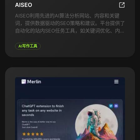
AISEO
AISEO
AISEO利用先进的AI算法分析网站、内容和关键
词，提供数据驱动的SEO策略和建议。平台提供了
自动化的站内SEO任务工具，如关键词优化、内容
分析和链接建设。AISEO还包括竞争对手分析、
SEO审计报告和内容改进建议等功能，使用户更容
AI写作工具
易提高搜索引擎排名。无论您是SEO新手还是有经
验的专业人士，AISEO的用户友好界面和强大的AI
能力为提升网站性能提供了全方位的解决方案。