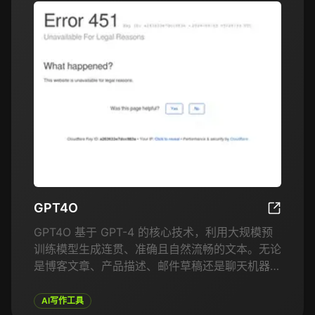
GPT4O
GPT4O
GPT4O 基于 GPT-4 的核心技术，利用大规模预
训练模型生成连贯、准确且自然流畅的文本。无论
是博客文章、产品描述、邮件草稿还是聊天机器人
对话，GPT4O 都能帮助自动化文本生成，并优化
内容创作。它特别适合那些希望扩展内容创作、改
AI写作工具