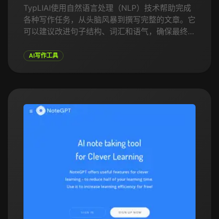
Typli.ai
TypLIAI使用自然语言处理（NLP）技术帮助完成
各种写作任务，从头脑风暴到撰写完整的文章。它
可以建议改进句子结构、词汇和语气，确保最终文
本流畅且具有吸引力。TypLIAI专为作家、营销人
员、学生以及需要高质量内容的任何人设计，特别
AI写作工具
适合那些希望提高写作速度和效率的人。