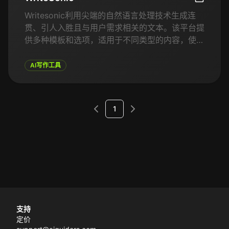
WriteSon
Writesonic利用尖端的自然语言处理技术生成连
贯、引人入胜且与用户需求相关的文本。该平台提
供多种模板和选项，适用于不同类型的内容，使用
户能够根据具体要求定制输出。通过内容重写、创
意生成和SEO优化等功能，Writesonic使用户能够
AI写作工具
提升写作质量，节省内容创作时间。
1
支持
定价