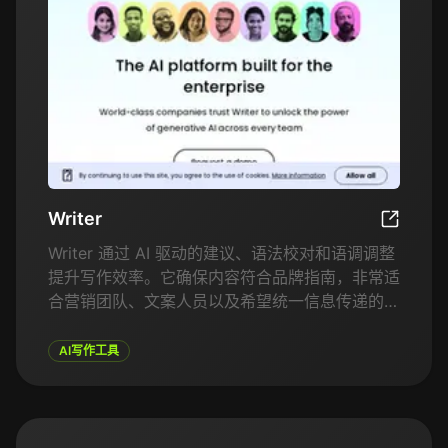
Writer
Writer
Writer 通过 AI 驱动的建议、语法校对和语调调整
提升写作效率。它确保内容符合品牌指南，非常适
合营销团队、文案人员以及希望统一信息传递的企
业。凭借模板、实时反馈和与流行工具的集成功
能，它简化了高质量内容的创作过程。
AI写作工具